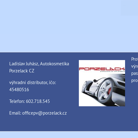
Pro
Ladislav Juhász, Autokosmetika
výr
Porzelack CZ
pas
pro
výhradní distributor, ičo:
45480516
Telefon: 602.718.545
Email:
officepv@porzelack.cz