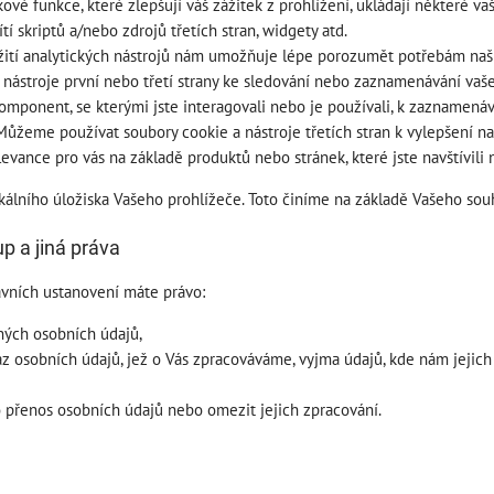
vé funkce, které zlepšují váš zážitek z prohlížení, ukládají některé 
ítí skriptů a/nebo zdrojů třetích stran, widgety atd.
ití analytických nástrojů nám umožňuje lépe porozumět potřebám našich
ástroje první nebo třetí strany ke sledování nebo zaznamenávání vaš
omponent, se kterými jste interagovali nebo je používali, k zaznamená
ůžeme používat soubory cookie a nástroje třetích stran k vylepšení n
relevance pro vás na základě produktů nebo stránek, které jste navštívi
álního úložiska Vašeho prohlížeče. Toto činíme na základě Vašeho sou
up a jiná práva
ávních ustanovení máte právo:
ných osobních údajů,
 osobních údajů, jež o Vás zpracováváme, vyjma údajů, kde nám jejich 
 přenos osobních údajů nebo omezit jejich zpracování.