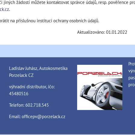
či jiných žádostí můžete kontaktovat správce údajů, resp. pověřence p
ck.cz
.
átit na příslušnou instituci ochrany osobních údajů.
Aktualizováno: 01.01.2022
Pro
Ladislav Juhász, Autokosmetika
výr
Porzelack CZ
pas
pro
výhradní distributor, ičo:
45480516
Telefon: 602.718.545
Email:
officepv@porzelack.cz