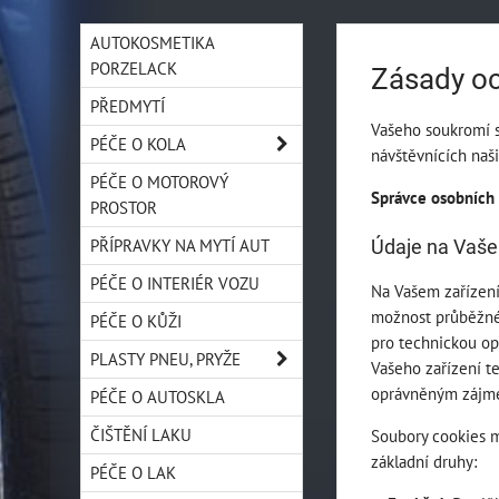
AUTOKOSMETIKA
PORZELACK
Zásady oc
PŘEDMYTÍ
Vašeho soukromí si
PÉČE O KOLA
návštěvnících naš
PÉČE O MOTOROVÝ
Správce osobních 
PROSTOR
PŘÍPRAVKY NA MYTÍ AUT
Údaje na Vaše
PÉČE O INTERIÉR VOZU
Na Vašem zařízení
možnost průběžné 
PÉČE O KŮŽI
pro technickou op
PLASTY PNEU, PRYŽE
Vašeho zařízení t
oprávněným zájm
PÉČE O AUTOSKLA
ČIŠTĚNÍ LAKU
Soubory cookies m
základní druhy:
PÉČE O LAK