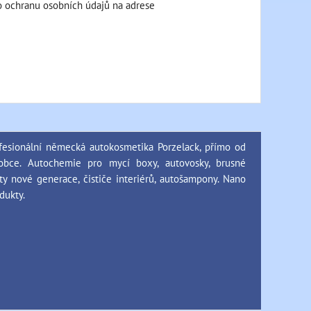
ro ochranu osobních údajů na adrese
fesionální německá autokosmetika Porzelack, přímo od
obce. Autochemie pro mycí boxy, autovosky, brusné
ty nové generace, čističe interiérů, autošampony. Nano
dukty.