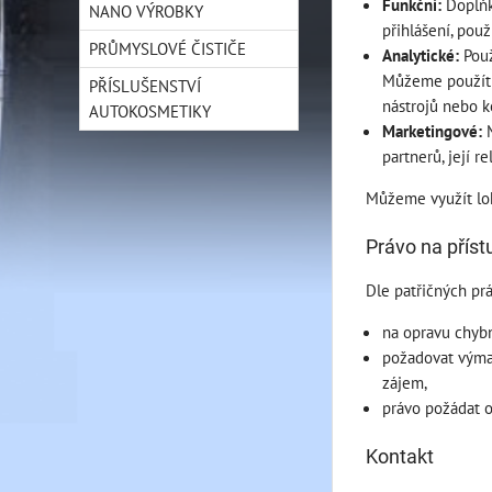
Funkční:
Doplňko
NANO VÝROBKY
přihlášení, použ
PRŮMYSLOVÉ ČISTIČE
Analytické:
Použ
Můžeme použít n
PŘÍSLUŠENSTVÍ
nástrojů nebo k
AUTOKOSMETIKY
Marketingové:
M
partnerů, její 
Můžeme využít lok
Právo na příst
Dle patřičných pr
na opravu chyb
požadovat výmaz
zájem,
právo požádat o
Kontakt