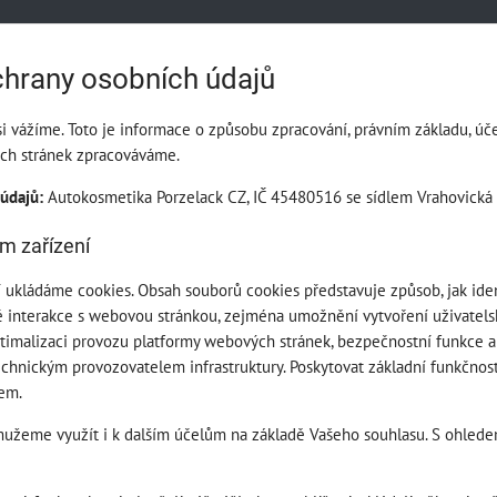
hrany osobních údajů
 vážíme. Toto je informace o způsobu zpracování, právním základu, účel
ich stránek zpracováváme.
údajů:
Autokosmetika Porzelack CZ, IČ 45480516 se sídlem Vrahovická 1
m zařízení
 ukládáme cookies. Obsah souborů cookies představuje způsob, jak ide
interakce s webovou stránkou, zejména umožnění vytvoření uživatelské
timalizaci provozu platformy webových stránek, bezpečnostní funkce a
echnickým provozovatelem infrastruktury. Poskytovat základní funkčnost
em.
užeme využít i k dalším účelům na základě Vašeho souhlasu. S ohledem