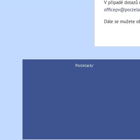
V případě dotazů 
officepv@porzela
Dále se mužete obr
Porzelack/