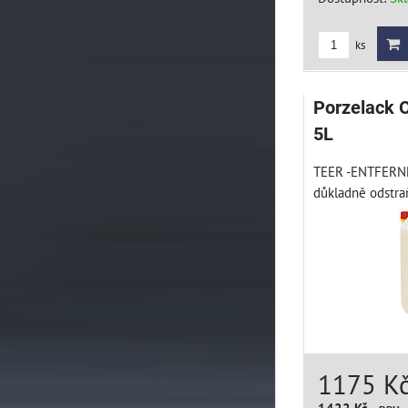
ks
Porzelack O
5L
TEER -ENTFERNER
důkladně odstraň
1175 K