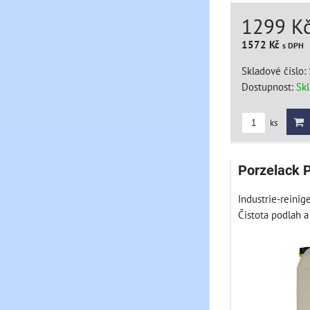
1299 K
1572 Kč
s DPH
Skladové číslo:
Dostupnost:
Sk
ks
Porzelack P
Industrie-reinige
Čistota podlah a