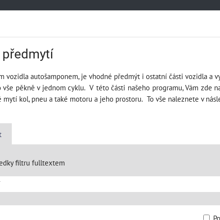
 předmytí
 vozidla autošamponem, je vhodné předmýt i ostatní části vozidla a 
o vše pěkně v jednom cyklu. V této části našeho programu, Vám zde n
padné mytí kol, pneu a také motoru a jeho prostoru. 
t
edky filtru fulltextem
P