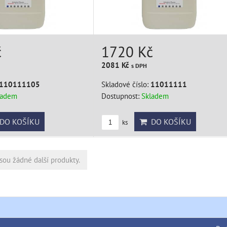
č
1720 Kč
2081 Kč
s DPH
110111105
Skladové číslo:
11011111
ladem
Dostupnost:
Skladem
DO KOŠÍKU
DO KOŠÍKU
ks
sou žádné další produkty.