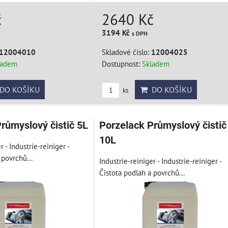
č
2640 Kč
3194 Kč
s DPH
12004010
Skladové číslo:
12004025
ladem
Dostupnost:
Skladem
DO KOŠÍKU
DO KOŠÍKU
ks
růmyslový čistič 5L
Porzelack Průmyslový čistič
10L
r - Industrie-reiniger -
 povrchů...
Industrie-reiniger - Industrie-reiniger -
Čistota podlah a povrchů...