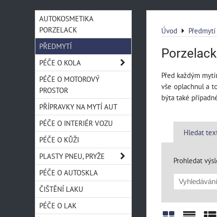
AUTOKOSMETIKA
PORZELACK
Úvod
Předmytí
PŘEDMYTÍ
Porzelack
PÉČE O KOLA
Před každým mytím
PÉČE O MOTOROVÝ
vše oplachnul a t
PROSTOR
býta také pří
PŘÍPRAVKY NA MYTÍ AUT
PÉČE O INTERIÉR VOZU
Hledat tex
PÉČE O KŮŽI
PLASTY PNEU, PRYŽE
Prohledat výsl
PÉČE O AUTOSKLA
ČIŠTĚNÍ LAKU
PÉČE O LAK