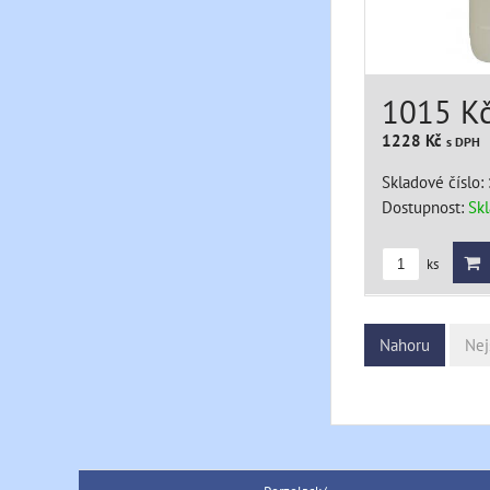
1015 K
1228 Kč
s DPH
Skladové číslo:
Dostupnost:
Sk
ks
Nahoru
Nej