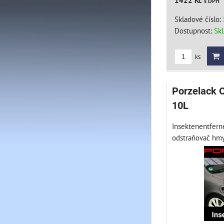
1422 Kč
s DPH
Skladové číslo:
Dostupnost:
Sk
ks
Porzelack 
10L
Insektenentferne
odstraňovač hmyz