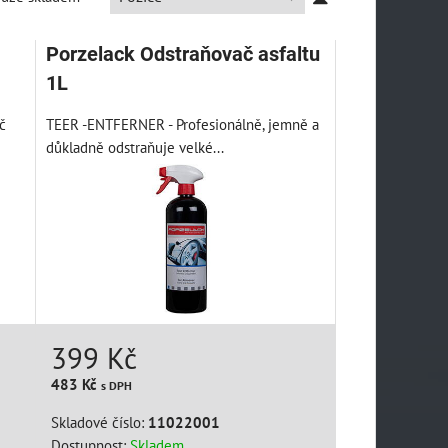
Porzelack Odstraňovač asfaltu
1L
č
TEER -ENTFERNER - Profesionálně, jemně a
důkladně odstraňuje velké...
399 Kč
483 Kč
s DPH
Skladové číslo:
11022001
Dostupnost:
Skladem