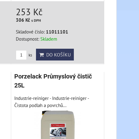
253 Kč
306 Kč
s DPH
Skladové číslo:
11011101
Dostupnost:
Skladem
DO KOŠÍKU
ks
Porzelack Průmyslový čistič
25L
Industrie-reiniger - Industrie-reiniger -
Čistota podlah a povrchů...