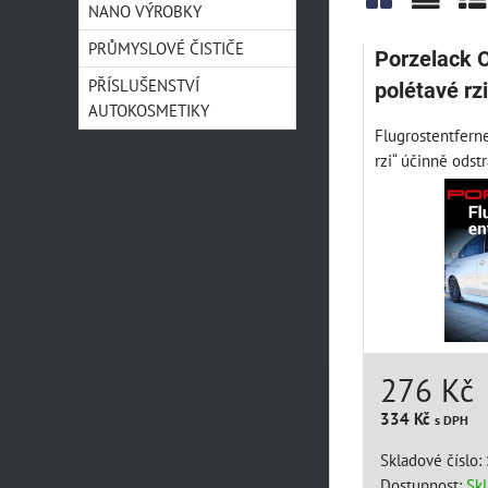
NANO VÝROBKY
Mřížka
Sezn
Ta
PRŮMYSLOVÉ ČISTIČE
Porzelack 
PŘÍSLUŠENSTVÍ
polétavé rz
AUTOKOSMETIKY
Flugrostentferne
rzi“ účinně odstr
276 Kč
334 Kč
s DPH
Skladové číslo:
Dostupnost:
Sk