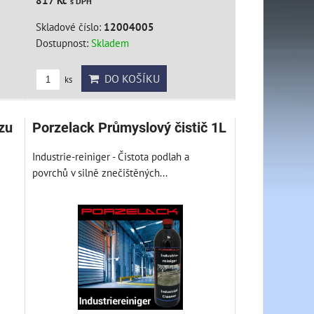
817 Kč
s DPH
Skladové číslo:
12004005
Dostupnost:
Skladem
DO KOŠÍKU
ks
zu
Porzelack Průmyslový čistič 1L
Industrie-reiniger - Čistota podlah a
povrchů v silně znečištěných...