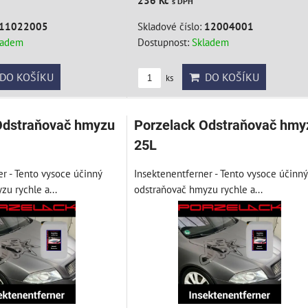
236 Kč
s DPH
11022005
Skladové číslo:
12004001
ladem
Dostupnost:
Skladem
DO KOŠÍKU
DO KOŠÍKU
ks
Odstraňovač hmyzu
Porzelack Odstraňovač hmy
25L
r - Tento vysoce účinný
Insektenentferner - Tento vysoce účinný
u rychle a...
odstraňovač hmyzu rychle a...