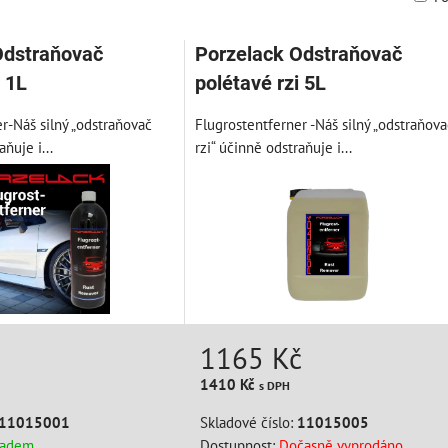
am
bulka
Odstraňovač
Porzelack Odstraňovač
i 1L
polétavé rzi 5L
r-Náš silný „odstraňovač
Flugrostentferner -Náš silný „odstraňova
aňuje i...
rzi“ účinně odstraňuje i...
1165 Kč
1410 Kč
s DPH
11015001
Skladové číslo:
11015005
ladem
Dostupnost:
Dočasně vyprodáno