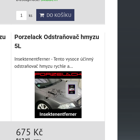
DO KOŠÍKU
ks
zu
Porzelack Odstraňovač hmyzu
5L
Insektenentferner - Tento vysoce účinný
odstraňovač hmyzu rychle a...
675 Kč