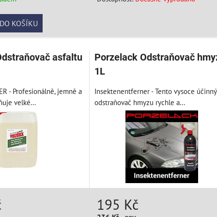
DO KOŠÍKU
dstraňovač asfaltu
Porzelack Odstraňovač hmy
1L
 - Profesionálně, jemně a
Insektenentferner - Tento vysoce účinný
uje velké...
odstraňovač hmyzu rychle a...
č
195 Kč