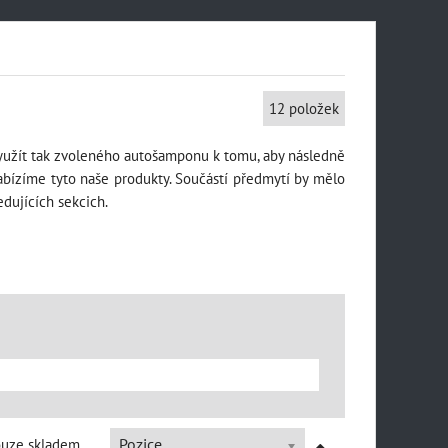
12
položek
využít tak zvoleného autošamponu k tomu, aby následně
abízíme tyto naše produkty. Součástí předmytí by mělo
To vše naleznete v následujících sekcich.
ouze skladem
Pozice