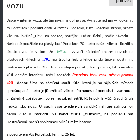
položek
vozu
Veškerý interiér vozu, ale tím myslíme úplně vše, Vyčistíte jedním výrobkem a
to Porzelack Speciální čistič Allzweck. Sedačky, kůže, koženky stropy, prostě
vše. Na lokální ,,Flek,, na sedace, použijte ,,Odstr. fleků,, podle návodu.
Následně použijete na plasty buď Porzelack 70, nebo naše ,,Mléko,,
Rozdíl u
těchto dvou je v tom, že
,,Mléko,
, vytvoří následně matný povrch na
plastových dílech a ,
,70,
, má trochu lesk a lehce přidá tmavší odstín na
ošetřených plastech. Oba dva mají stejné použití jak na pravou, tak i umělou
kůži v celém interiéru, tedy i sedaček.
Porzelack Včelí vosk, péče o pravou
kůži
doporučíme na ošetření starší kůže, která je na nějakých místech
,,prošoupaná,, nebo je již zvětralá věkem. Po nanesení ponechat ,,vsáknout,,
a následně ,,přebytek,, co se nevsáknul setřít. Kůže pak je vláčná suchá, ale
hebká, jako nová. U všech výše uvedených výrobků nehraje žádnou roli
barva kůže v interiéru. Na konci trišku ,,stříknout,, na podlahu náš
Odstraňovač pachů s vybranou vůní a máte hotovo.
S pozdravem Váš Porzelack Tem, již 26 let.