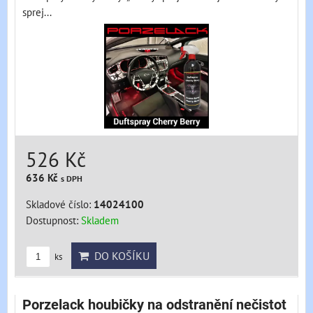
sprej...
526 Kč
636 Kč
s DPH
Skladové číslo:
14024100
Dostupnost:
Skladem
DO KOŠÍKU
ks
Porzelack houbičky na odstranění nečistot