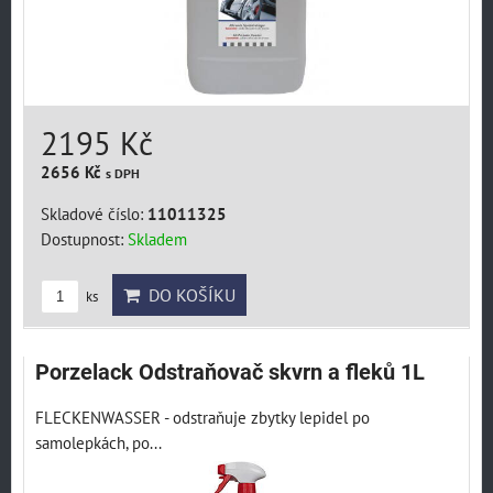
2195 Kč
2656 Kč
s DPH
Skladové číslo:
11011325
Dostupnost:
Skladem
DO KOŠÍKU
ks
Porzelack Odstraňovač skvrn a fleků 1L
FLECKENWASSER - odstraňuje zbytky lepidel po
samolepkách, po...