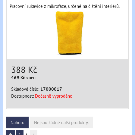
Pracovní rukavice z mikrofáze, určené na čištění interiérů.
388 Kč
469 Kč
s DPH
Skladové číslo:
17000017
Dostupnost:
Dočasně vyprodáno
Nahoru
Nejsou žádné další produkty.
1
2