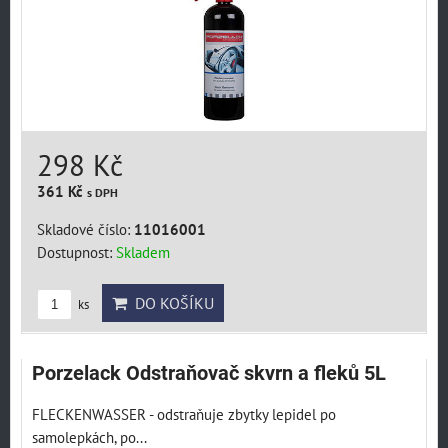
298 Kč
361 Kč
s DPH
Skladové číslo:
11016001
Dostupnost:
Skladem
DO KOŠÍKU
ks
Porzelack Odstraňovač skvrn a fleků 5L
FLECKENWASSER - odstraňuje zbytky lepidel po
samolepkách, po...