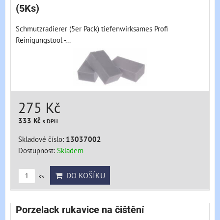
(5Ks)
Schmutzradierer (5er Pack) tiefenwirksames Profi
Reinigungstool -...
275 Kč
333 Kč
s DPH
Skladové číslo:
13037002
Dostupnost:
Skladem
DO KOŠÍKU
ks
Porzelack rukavice na čištění