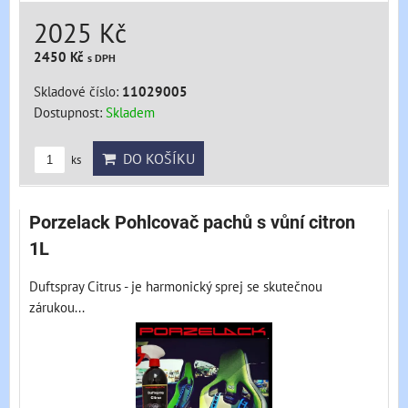
2025 Kč
2450 Kč
s DPH
Skladové číslo:
11029005
Dostupnost:
Skladem
DO KOŠÍKU
ks
Porzelack Pohlcovač pachů s vůní citron
1L
Duftspray Citrus - je harmonický sprej se skutečnou
zárukou...