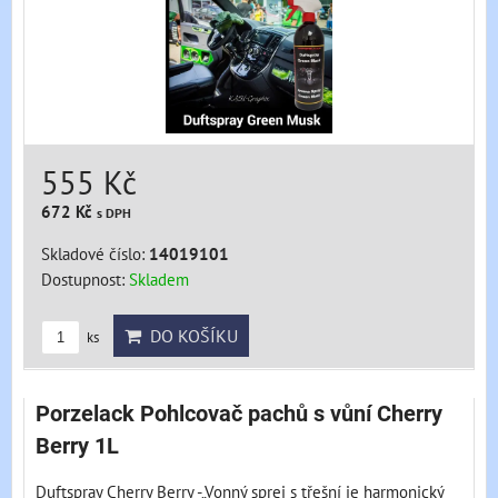
555 Kč
672 Kč
s DPH
Skladové číslo:
14019101
Dostupnost:
Skladem
DO KOŠÍKU
ks
Porzelack Pohlcovač pachů s vůní Cherry
Berry 1L
Duftspray Cherry Berry -„Vonný sprej s třešní je harmonický