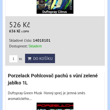
526 Kč
636 Kč
s DPH
Skladové číslo:
14018101
Dostupnost:
Skladem
DO KOŠÍKU
ks
Porzelack Pohlcovač pachů s vůní zelené
jablko 1L
Duftspray Green Musk -Vonný sprej je jemná směs
aromatického...