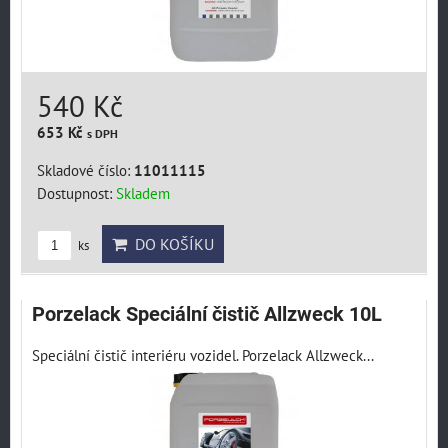
540 Kč
653 Kč
s DPH
Skladové číslo:
11011115
Dostupnost:
Skladem
DO KOŠÍKU
ks
Porzelack Speciální čistič Allzweck 10L
Speciální čistič interiéru vozidel. Porzelack Allzweck...