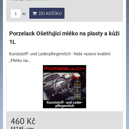
DO KOŠÍKU
ks
Porzelack Ošetřující mléko na plasty a kůži
1L
Kunststoff- und Lederpflegemilch - Naše vysoce kvalitní
„Mléko na...
460 Kč
557 Kč
s DPH