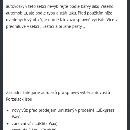
autovosky v této sekci nevybírejte podle barvy laku Vašeho
automobilu, ale podle typu a stáří laku. Před použitím níže
uvedených výrobků, je nutné lak vozu správně vyčistit. Více v
předmluvě v sekci ,,Leštící a brusné pasty.,,
Základní kategorie autolaků pro správný výběr autovosků
Porzelack jsou :
nový vůz před prodejem umístěný v prodejně ...(Express
Wax)
zánovní vůz ...(Blitz Wax)
starší do 5 let ...(Perfekt)