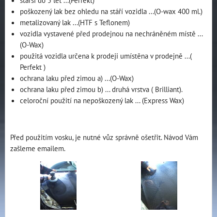
poškozený lak bez ohledu na stáří vozidla ...(O-wax 400 ml.)
metalizovaný lak ...(HTF s Teflonem)
vozidla vystavené před prodejnou na nechráněném místě ...
(O-Wax)
použitá vozidla určena k prodeji umístěna v prodejně ...(
Perfekt )
ochrana laku před zimou a) ...(O-Wax)
ochrana laku před zimou b) ... druhá vrstva ( Brilliant).
celoroční použití na nepoškozený lak ... (Express Wax)
Před použitím vosku, je nutné vůz správně ošetřit. Návod Vám
zašleme emailem.