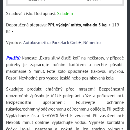
Skladové číslo:
Dostupnost:
Skladem
PPL výdejní místo, váha do 5 kg.
•
119
Kč
•
Výrobce:
Autokosmetika Porzelack GmbH, Německo
Použití:
Naneste „Extra silný čistič kol“ na nečistoty, v případě
potřeby je zapracujte ručním kartáčem a nechte působit
maximálně 5 minut. Poté kolo opláchněte tlakovou myčkou.
Pozor! Nevhodné pro vysoce lesklá nebo pozinkovaná kola.
Skladujte produkt chráněný před mrazem! Bezpečnostní
upozornění: Způsobuje těžké poleptání kůže a poškození očí.
Bezpečnostní upozornění: Používejte ochranné
rukavice/ochranný oděv/ochranu očí/ochranu obličeje. Při požití:
Vypláchněte ústa. NEVYVOLÁVEJTE zvracení. Při zasažení očí:
Několik minut opatrně vyplachujte vodou. Vyjměte kontaktní
čočky, jsou-li nasazeny a pokud je lze snadno vyjmout.