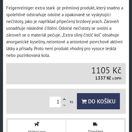
Felgenreiniger extra stark -je prémiový produkt, který snadno a
spolehlivě odstraňuje odolné a opakovaně se vyskytující
nečistoty, jako je například připečený brzdový prach. Zároveň
usnadňuje následné čištění. Odolné nečistoty se uvolní a
zároveň se o materiál pečuje. „Extra silný čistič kol“ obsahuje
anorganické kyseliny, neiontové a aniontové povrchově aktivní
látky a přísady. Proto není produkt vhodný pro vysoce lesklá
nebo pozinkovaná kola.
1105 Kč
1337 Kč
s DPH
DO KOŠÍKU
ks
Doručení
Hlídací pes