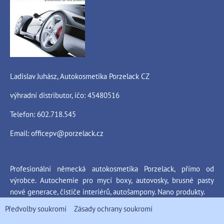
Ladislav Juhász, Autokosmetika Porzelack CZ
výhradní distributor, ičo: 45480516
Telefon: 602.718.545
Email:
officepv@porzelack.cz
Profesionální německá autokosmetika Porzelack, přímo od
výrobce. Autochemie pro mycí boxy, autovosky, brusné pasty
nové generace, čističe interiérů, autošampony. Nano produkty.
Předvolby soukromí
Zásady ochrany soukromí