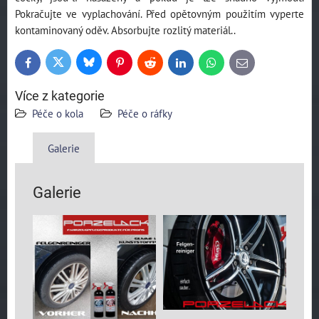
Pokračujte ve vyplachování. Před opětovným použitím vyperte
kontaminovaný oděv. Absorbujte rozlitý materiál..
Bluesky
Twitter
Facebook
Pinterest
Reddit
LinkedIn
WhatsApp
E-
mail
Více z kategorie
Péče o kola
Péče o ráfky
Galerie
Galerie