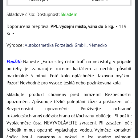
Skladové číslo:
Dostupnost:
Skladem
PPL výdejní místo, váha do 5 kg.
•
119
Kč
•
Výrobce:
Autokosmetika Porzelack GmbH, Německo
Použití:
Naneste „Extra silný čistič kol“ na nečistoty, v případě
potřeby je zapracujte ručním kartáčem a nechte působit
maximálně 5 minut. Poté kolo opláchněte tlakovou myčkou.
Pozor! Nevhodné pro vysoce lesklá nebo pozinkovaná kola.
Skladujte produkt chráněný před mrazem! Bezpečnostní
upozornění: Způsobuje těžké poleptání kůže a poškození očí.
Bezpečnostní upozornění: Používejte ochranné
rukavice/ochranný oděv/ochranu očí/ochranu obličeje. Při požití:
Vypláchněte ústa. NEVYVOLÁVEJTE zvracení. Při zasažení očí:
Několik minut opatrně vyplachujte vodou. Vyjměte kontaktní
čočky, jsou-li nasazeny a pokud je lze snadno vyjmout.