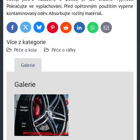
Pokračujte ve vyplachování. Před opětovným použitím vyperte
kontaminovaný oděv. Absorbujte rozlitý materiál..
Bluesky
Twitter
Facebook
Pinterest
Reddit
LinkedIn
WhatsApp
E-
mail
Více z kategorie
Péče o kola
Péče o ráfky
Galerie
Galerie