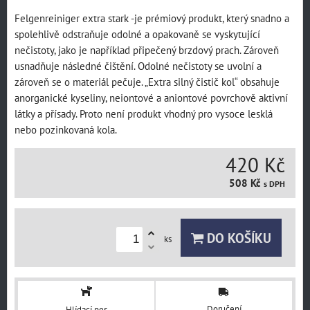
Felgenreiniger extra stark -je prémiový produkt, který snadno a
spolehlivě odstraňuje odolné a opakovaně se vyskytující
nečistoty, jako je například připečený brzdový prach. Zároveň
usnadňuje následné čištění. Odolné nečistoty se uvolní a
zároveň se o materiál pečuje. „Extra silný čistič kol“ obsahuje
anorganické kyseliny, neiontové a aniontové povrchově aktivní
látky a přísady. Proto není produkt vhodný pro vysoce lesklá
nebo pozinkovaná kola.
420 Kč
508 Kč
s DPH
DO KOŠÍKU
ks
Doručení
Hlídací pes