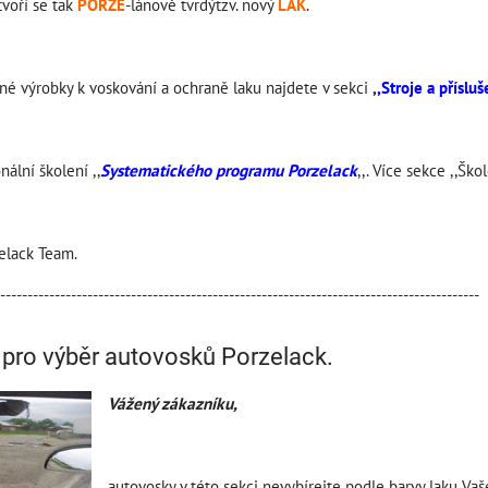
tvoří se tak
PORZE
-lánově tvrdýtzv. nový
LAK
.
né výrobky k voskování a ochraně laku najdete v sekci
,
,Stroje a přísluš
ální školení ,,
Systematického programu Porzelack
,,. Více sekce ,,Ško
elack Team.
----------------------------------------------------------------------------------------
pro výběr autovosků Porzelack.
Vážený zákazníku,
autovosky v této sekci nevybírejte podle barvy laku Vaš