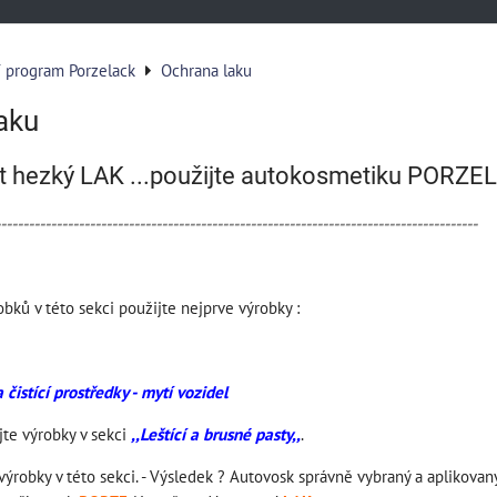
í program Porzelack
Ochrana laku
aku
ít hezký LAK ...použijte autokosmetiku PORZE
---------------------------------------------------------------------------------------
bků v této sekci použijte nejprve výrobky :
 čistící prostředky - mytí vozidel
jte výrobky v sekci
,,Leštící a brusné pasty,,
.
výrobky v této sekci. - Výsledek ? Autovosk správně vybraný a aplikovaný