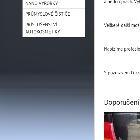
a nedrží prach. Vy
NANO VÝROBKY
PRŮMYSLOVÉ ČISTIČE
PŘÍSLUŠENSTVÍ
Veškeré další mož
AUTOKOSMETIKY
Nabízíme profesion
S pozdravem Porz
-----------------------
Doporučení 