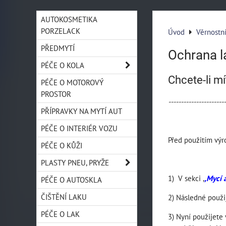
AUTOKOSMETIKA
PORZELACK
Úvod
Věrnostn
PŘEDMYTÍ
Ochrana l
PÉČE O KOLA
Chcete-li m
PÉČE O MOTOROVÝ
PROSTOR
----------------------
PŘÍPRAVKY NA MYTÍ AUT
PÉČE O INTERIÉR VOZU
Před použitím výro
PÉČE O KŮŽI
PLASTY PNEU, PRYŽE
1) V sekci ,
,Mycí a
PÉČE O AUTOSKLA
ČIŠTĚNÍ LAKU
2) Následné použi
PÉČE O LAK
3) Nyní použijete 