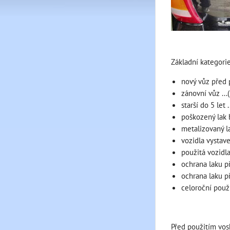
Základní kategorie
nový vůz před 
zánovní vůz ...
starší do 5 let .
poškozený lak b
metalizovaný la
vozidla vystav
použitá vozidla
ochrana laku p
ochrana laku pře
celoroční použi
Před použitím vos