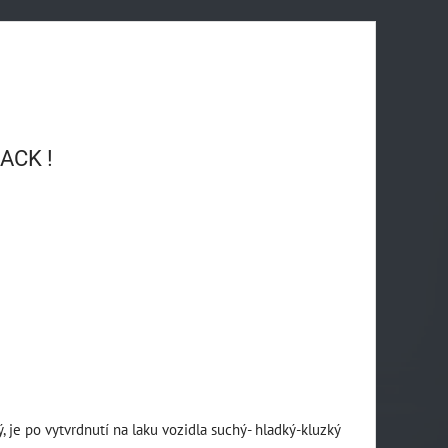
LACK !
, je po vytvrdnutí na laku vozidla suchý- hladký-kluzký