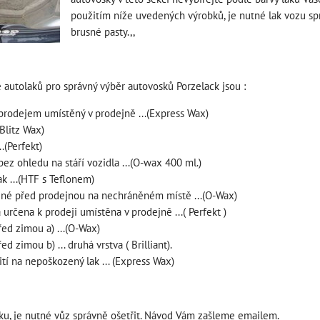
použitím níže uvedených výrobků, je nutné lak vozu sprá
brusné pasty.,,
 autolaků pro správný výběr autovosků Porzelack jsou :
prodejem umístěný v prodejně ...(Express Wax)
(Blitz Wax)
..(Perfekt)
ez ohledu na stáří vozidla ...(O-wax 400 ml.)
k ...(HTF s Teflonem)
ené před prodejnou na nechráněném místě ...(O-Wax)
 určena k prodeji umístěna v prodejně ...( Perfekt )
řed zimou a) ...(O-Wax)
d zimou b) ... druhá vrstva ( Brilliant).
tí na nepoškozený lak ... (Express Wax)
ku, je nutné vůz správně ošetřit. Návod Vám zašleme emailem.