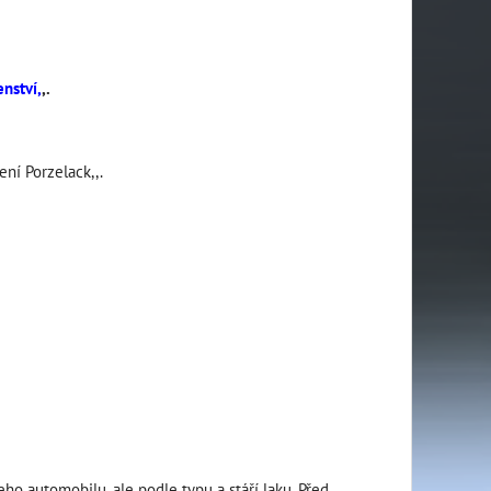
enství,
,.
lení Porzelack,,.
eho automobilu, ale podle typu a stáří laku. Před