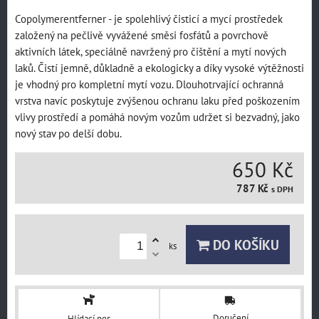
Copolymerentferner - je spolehlivý čisticí a mycí prostředek
založený na pečlivě vyvážené směsi fosfátů a povrchově
aktivních látek, speciálně navržený pro čištění a mytí nových
laků. Čistí jemně, důkladně a ekologicky a díky vysoké výtěžnosti
je vhodný pro kompletní mytí vozu. Dlouhotrvající ochranná
vrstva navíc poskytuje zvýšenou ochranu laku před poškozením
vlivy prostředí a pomáhá novým vozům udržet si bezvadný, jako
nový stav po delší dobu.
650 Kč
787 Kč
s DPH
DO KOŠÍKU
ks
Doručení
Hlídací pes