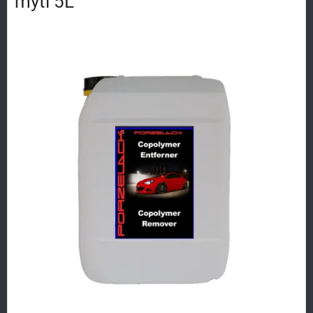
mytí 5L