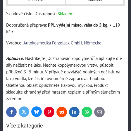
Skladové číslo:
Dostupnost:
Skladem
PPL výdejní místo, váha do 5 kg.
•
119
Kč
•
Výrobce:
Autokosmetika Porzelack GmbH, Německo
Aplikace:
Nastříkejte „Odstraňovač kopolymerů“ a aplikujte dle
síly nečistit na laku. Nechte kopolymerovou vrstvu působit
přibližně 3–5 minut. V případě obzvláště odolných nečistit na
laku voidla, lze čistič rovnoměrně zapracovat houbou.
Ošetřenou oblast opláchněte tlakovou myčkou. Produkt
skladujte chráněný před mrazem, teplem a přímým slunečním
zářením.
Bluesky
Twitter
Facebook
Pinterest
Reddit
LinkedIn
WhatsApp
E-
mail
Více z kategorie