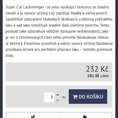
Super Cut Lackreiniger - se svou vynikající texturou se snadno
nanáší a je vysoce účinný, což zajišťuje hladký a zářivý povrch.
Spolehlivé odstranění hlubokých škrábanců a obnova zvětralého
laku a vad laku umožňuje snadné další ošetření povrchu. Tento
produkt také odstraňuje obtížně dostupné nedokonalosti, jako
je rez z chromovaných částí nebo přestřik. Neobsahuje silikon,
je šetrný k životnímu prostředí a nabízí vysoce účinný hloubkový
pronikavý účinek pro perfektní přípravu laku – leštidlo prémiové
třídy.
232 Kč
281 Kč
s DPH
DO KOŠÍKU
ks