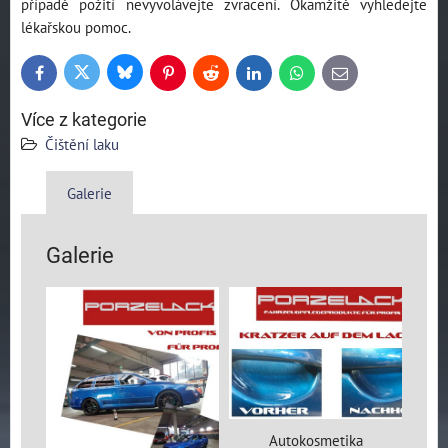
případě požití nevyvolávejte zvracení. Okamžitě vyhledejte
lékařskou pomoc.
Bluesky
Twitter
Facebook
Pinterest
Reddit
LinkedIn
WhatsApp
E-
mail
Více z kategorie
Čištění laku
Galerie
Galerie
Autokosmetika