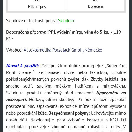
Doručení
Hlídací pes
Skladové číslo:
Dostupnost:
Skladem
PPL výdejní místo, váha do 5 kg.
•
119
Kč
•
Výrobce:
Autokosmetika Porzelack GmbH, Německo
Návod k použití:
Před použitím dobře protřepejte. „Super Cut
Paint Cleaner“ lze nanášet ručně nebo leštičkou; u silně
poškrábaných/matných povrchů zvyšte tlak. Zbytky leštidla lze
snadno setřít suchým, měkkým hadříkem z mikrovlákna.
Skladujte produkt chráněný před mrazem!
Upozornění na
nebezpečí:
Hořlavý, zdraví škodlivý: Při požití může způsobit
poškození plic. Opakovaná expozice může způsobit vysušení
nebo popraskání kůže.
Bezpečnostní pokyny:
Uchovávejte mimo
dosah dětí. Nevdechujte páry. Zabraňte kontaktu s kůží. Při
manipulaci používejte vhodné ochranné rukavice a oděv. V