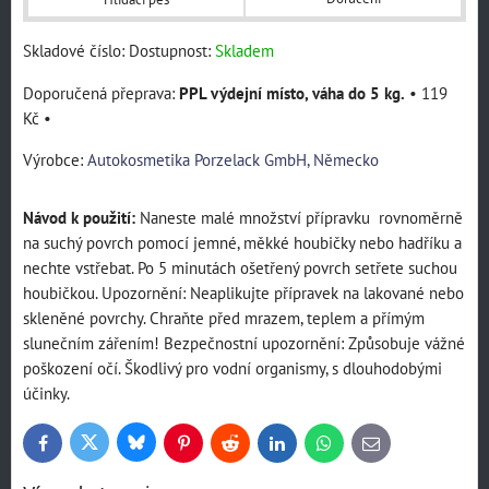
Skladové číslo:
Dostupnost:
Skladem
PPL výdejní místo, váha do 5 kg.
•
119
Kč
•
Výrobce:
Autokosmetika Porzelack GmbH, Německo
Návod k použití:
Naneste malé množství přípravku rovnoměrně
na suchý povrch pomocí jemné, měkké houbičky nebo hadříku a
nechte vstřebat. Po 5 minutách ošetřený povrch setřete suchou
houbičkou. Upozornění: Neaplikujte přípravek na lakované nebo
skleněné povrchy. Chraňte před mrazem, teplem a přímým
slunečním zářením! Bezpečnostní upozornění: Způsobuje vážné
poškození očí. Škodlivý pro vodní organismy, s dlouhodobými
účinky.
Bluesky
Twitter
Facebook
Pinterest
Reddit
LinkedIn
WhatsApp
E-
mail