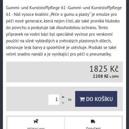
Gummi- und Kunststoffpflege 61 -Gummi- und Kunststoffpflege
61 - Náš vysoce kvalitní „Péče o gumu a plasty“ je emulze pro
péči nové generace, která nejen čistí, ale také proniká hluboko
do povrchu a poskytuje tak dlouhodobou ochranu. Tento
přípravek na vodní bázi byl speciálně vyvinut pro venkovní
použití na silně vybledlých a zvětralých plastových dílech,
obnovuje lesk barvy a spolehlivě je utěsňuje. Produkt se také
velmi snadno nanáší a je vynikající pro péči o pneumatiky.
1825 Kč
2208 Kč
s DPH
DO KOŠÍKU
ks
Doručení
Hlídací pes